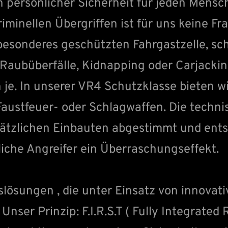
n persönlicher Sicherheit für jeden Mensch
riminellen Übergriffen ist für uns keine F
besonderes geschützten Fahrgastzelle, sch
Raubüberfälle, Kidnapping oder Carjackin
n je. In unserer VR4 Schutzklasse bieten w
Faustfeuer- oder Schlagwaffen. Die tech
usätzlichen Einbauten abgestimmt und ents
liche Angreifer ein Überraschungseffekt.
slösungen , die unter Einsatz von innovat
nser Prinzip: F.I.R.S.T ( Fully Integrated